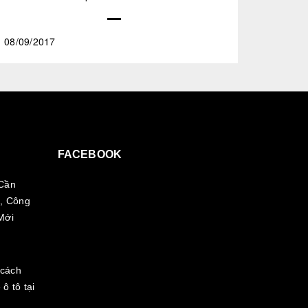
08/09/2017
FACEBOOK
Cần
, Công
Mới
 cách
 ô tô tại