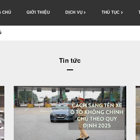
 CHỦ
GIỚI THIỆU
DỊCH VỤ
THỦ TỤC
ủ
Tin tức