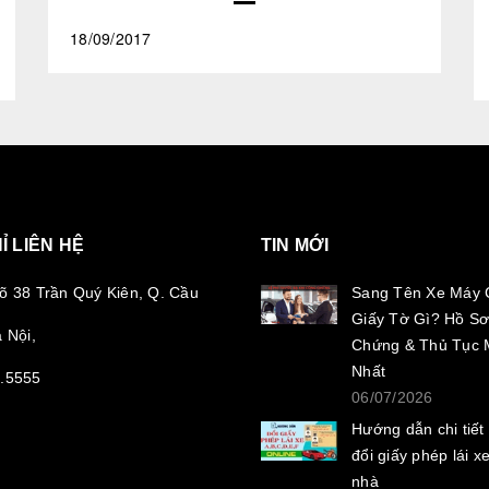
18/09/2017
Ỉ LIÊN HỆ
TIN MỚI
õ 38 Trần Quý Kiên, Q. Cầu
Sang Tên Xe Máy 
Giấy Tờ Gì? Hồ Sơ
 Nội,
Chứng & Thủ Tục 
Nhất
.5555
06/07/2026
Hướng dẫn chi tiết
đổi giấy phép lái xe
nhà