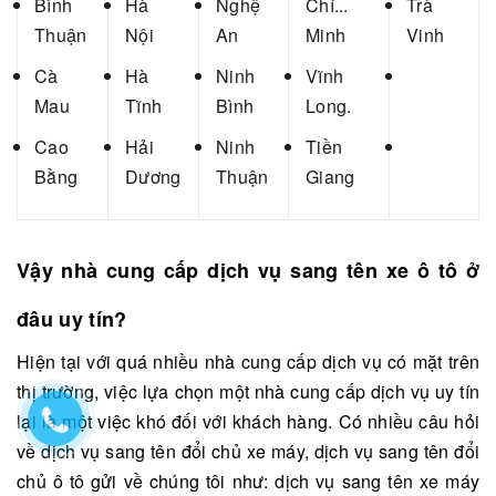
Bình
Hà
Nghệ
Chí...
Trà
Thuận
Nội
An
Minh
Vinh
Cà
Hà
Ninh
Vĩnh
Mau
Tĩnh
Bình
Long.
Cao
Hải
Ninh
Tiền
Bằng
Dương
Thuận
Giang
Vậy nhà cung cấp dịch vụ
sang tên xe ô tô
ở
đâu uy tín?
Hiện tại với quá nhiều nhà cung cấp dịch vụ có mặt trên
thị trường, việc lựa chọn một nhà cung cấp dịch vụ uy tín
lại là một việc khó đối với khách hàng. Có nhiều câu hỏi
về
dịch vụ sang tên đổi chủ xe máy
, dịch vụ sang tên đổi
chủ ô tô gửi về chúng tôi như:
dịch vụ sang tên xe máy