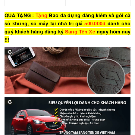
QUÀ TẶNG :
Tặng
Bao da đựng đăng kiểm và gói cà
số khung, số máy tại nhà trị giá
500.000đ
dành cho
quý khách hàng đăng ký
Sang Tên Xe
ngay hôm nay
!!!