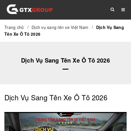
/
/
Trang chủ
Dịch vụ sang tên xe Việt Nam
Dịch Vụ Sang
TRANG CHỦ
GIỚI THIỆU
DỊCH VỤ
Tên Xe Ô Tô 2026
THỦ TỤC
TÀI LIỆU
TIN TỨC
Dịch Vụ Sang Tên Xe Ô Tô 2026
LIÊN HỆ
Dịch Vụ Sang Tên Xe Ô Tô 2026