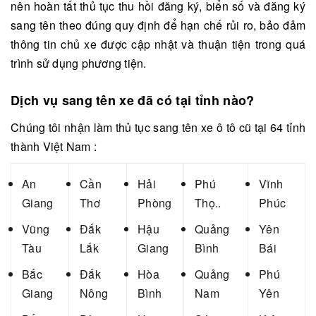
nên hoàn tất thủ tục thu hồi đăng ký, biển số và đăng ký
sang tên theo đúng quy định để hạn chế rủi ro, bảo đảm
thông tin chủ xe được cập nhật và thuận tiện trong quá
trình sử dụng phương tiện.
Dịch vụ
sang tên xe
đã có tại tỉnh nào?
Chúng tôi nhận làm thủ tục
sang tên xe
ô tô cũ tại 64 tỉnh
thành Việt Nam :
An
Cần
Hải
Phú
Vĩnh
Giang
Thơ
Phòng
Thọ..
Phúc
Vũng
Đắk
Hậu
Quảng
Yên
Tàu
Lắk
Giang
Bình
Bái
Bắc
Đắk
Hòa
Quảng
Phú
Giang
Nông
Bình
Nam
Yên