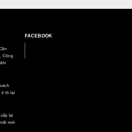
FACEBOOK
Cần
Facebook
, Công
Mới
 cách
 ô tô tại
cấp lại
 mất mới