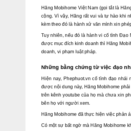
Hãng Mobihome Việt Nam (gọi tắt là Hãng 
cộng. Vì vậy, Hãng rất vui và tự hào kh
kèm theo đó là hành xử văn mình xin phé
Tuy nhiên, nếu đó là hành vi cố tình Đạ
được mục đích kinh doanh thì Hãng Mobih
doanh, vi phạm luật pháp.
Những bằng chứng từ việc đạo nh
Hiện nay, Phephuot.vn cố tình đạo nhái 
được nội dung này, Hãng Mobihome phải d
trên kênh youtube của họ mà chưa xin p
bên họ với người xem.
Hãng Mobihome đã thực hiện việc phản ánh
Có một sự bất ngờ mà Hãng Mobihome kh