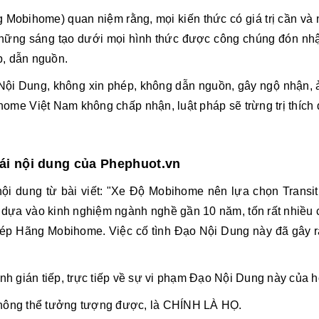
Mobihome) quan niệm rằng, mọi kiến thức có giá trị cần và n
i những sáng tạo dưới mọi hình thức được công chúng đón nhậ
p, dẫn nguồn.
o Nội Dung, không xin phép, không dẫn nguồn, gây ngộ nhận, 
ome Việt Nam không chấp nhận, luật pháp sẽ trừng trị thích
ái nội dung của Phephuot.vn
nội dung từ bài viết: "Xe Độ Mobihome nên lựa chọn Transit
ựa vào kinh nghiệm ngành nghề gần 10 năm, tốn rất nhiều ch
hép Hãng Mobihome. Việc cố tình Đạo Nội Dung này đã gây r
 gián tiếp, trực tiếp về sự vi phạm Đạo Nội Dung này của h
ông thể tưởng tượng được, là CHÍNH LÀ HỌ.