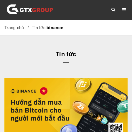
/
Trang chủ
Tin tức
binance
TRANG CHỦ
GIỚI THIỆU
DỊCH VỤ
Tin tức
THỦ TỤC
TÀI LIỆU
TIN TỨC
LIÊN HỆ