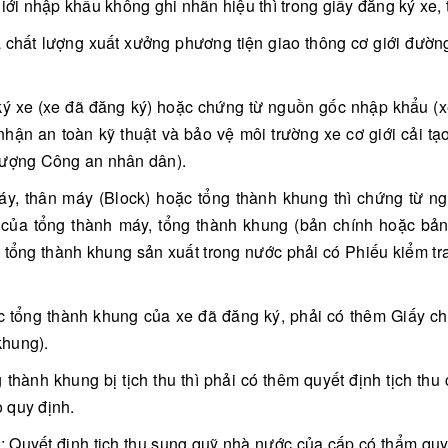
iới nhập khẩu không ghi nhãn hiệu thì trong giấy đăng ký xe, 
tra chất lượng xuất xưởng phương tiện giao thông cơ giới đườ
ký xe (xe đã đăng ký) hoặc chứng từ nguồn gốc nhập khẩu (x
ận an toàn kỹ thuật và bảo vệ môi trường xe cơ giới cải tạ
 lượng Công an nhân dân).
áy, thân máy (Block) hoặc tổng thành khung thì chứng từ n
 của tổng thành máy, tổng thành khung (bản chính hoặc bả
tổng thành khung sản xuất trong nước phải có Phiếu kiểm tra
tổng thành khung của xe đã đăng ký, phải có thêm Giấy chứ
khung).
thành khung bị tịch thu thì phải có thêm quyết định tịch t
 quy định.
c: Quyết định tịch thu sung quỹ nhà nước của cấp có thẩm quy