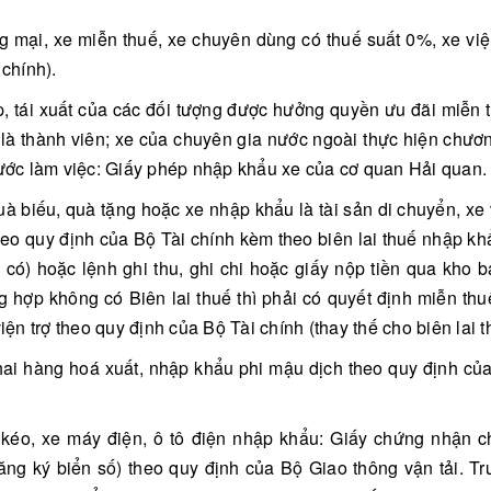
 mại, xe miễn thuế, xe chuyên dùng có thuế suất 0%, xe viện
chính).
, tái xuất của các đối tượng được hưởng quyền ưu đãi miễn t
là thành viên; xe của chuyên gia nước ngoài thực hiện chươn
ớc làm việc: Giấy phép nhập khẩu xe của cơ quan Hải quan.
uà biếu, quà tặng hoặc xe nhập khẩu là tài sản di chuyển, xe 
o quy định của Bộ Tài chính kèm theo biên lai thuế nhập khẩu, 
 có) hoặc lệnh ghi thu, ghi chi hoặc giấy nộp tiền qua kho
g hợp không có Biên lai thuế thì phải có quyết định miễn th
n trợ theo quy định của Bộ Tài chính (thay thế cho biên lai t
hai hàng hoá xuất, nhập khẩu phi mậu dịch theo quy định của
kéo, xe máy điện, ô tô điện nhập khẩu: Giấy chứng nhận c
ăng ký biển số) theo quy định của Bộ Giao thông vận tải. 