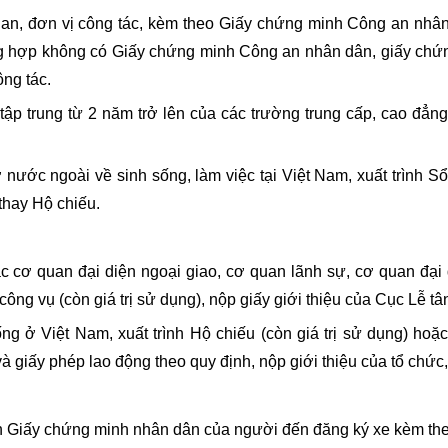
 quan, đơn vị công tác, kèm theo Giấy chứng minh Công an nh
g hợp không có Giấy chứng minh Công an nhân dân, giấy chứn
ng tác.
 tập trung từ 2 năm trở lên của các trường trung cấp, cao đẳng,
 nước ngoài về sinh sống, làm việc tại Việt Nam, xuất trình S
 thay Hộ chiếu.
c cơ quan đại diện ngoại giao, cơ quan lãnh sự, cơ quan đại 
ông vụ (còn giá trị sử dụng), nộp giấy giới thiệu của Cục Lễ 
ng ở Việt Nam, xuất trình Hộ chiếu (còn giá trị sử dụng) hoặc 
 và giấy phép lao động theo quy định, nộp giới thiệu của tổ ch
nh Giấy chứng minh nhân dân của người đến đăng ký xe kèm theo