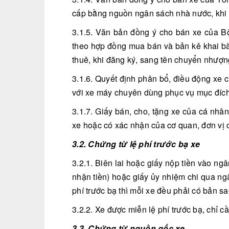
cấp bằng nguồn ngân sách nhà nước, khi 
3.1.5. Văn bản đồng ý cho bán xe của B
theo hợp đồng mua bán và bản kê khai bàn
thuê, khi đăng ký, sang tên chuyển nhượn
3.1.6. Quyết định phân bổ, điều động xe 
với xe máy chuyên dùng phục vụ mục đíc
3.1.7. Giấy bán, cho, tặng xe của cá nhâ
xe hoặc có xác nhận của cơ quan, đơn vị 
3.2. Chứng từ lệ phí trước bạ xe
3.2.1. Biên lai hoặc giấy nộp tiền vào 
nhận tiền) hoặc giấy ủy nhiệm chi qua ng
phí trước bạ thì mỗi xe đều phải có bản 
3.2.2. Xe được miễn lệ phí trước bạ, chỉ c
3.3. Chứng từ nguồn gốc xe