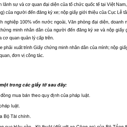
n lãnh sự và cơ quan đại diện của tổ chức quốc tế tại Việt Nam
ng) của người đến đăng ký xe; nộp giấy giới thiệu của Cục Lễ 
nh nghiệp 100% vốn nước ngoài, Văn phòng đại diện, doanh ng
y chứng minh nhân dân của người đến đăng ký xe và nộp giấy 
ủa cơ quan quản lý cấp trên.
e phải xuất trình Giấy chứng minh nhân dân của mình; nộp gi
quan, đơn vị công tác.
ột trong các giấy tờ sau đây:
p đồng mua bán theo quy định của pháp luật.
pháp luật.
a Bộ Tài chính.
g cục Hậu cần - Kỹ thuật (đối với xe Công an) của Bộ Tổng 