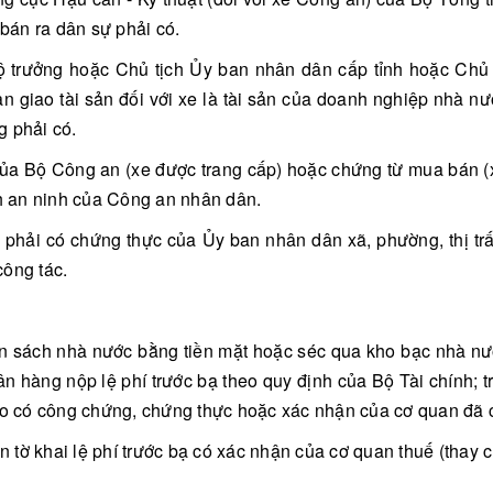
bán ra dân sự phải có.
ộ trưởng hoặc Chủ tịch Ủy ban nhân dân cấp tỉnh hoặc Chủ 
 giao tài sản đối với xe là tài sản của doanh nghiệp nhà n
g phải có.
của Bộ Công an (xe được trang cấp) hoặc chứng từ mua bán (
h an ninh của Công an nhân dân.
n phải có chứng thực của Ủy ban nhân dân xã, phường, thị trấ
công tác.
ngân sách nhà nước bằng tiền mặt hoặc séc qua kho bạc nhà n
ân hàng nộp lệ phí trước bạ theo quy định của Bộ Tài chính; 
sao có công chứng, chứng thực hoặc xác nhận của cơ quan đã c
ần tờ khai lệ phí trước bạ có xác nhận của cơ quan thuế (thay c