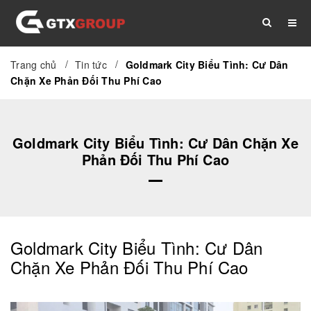
/
/
Trang chủ
Tin tức
Goldmark City Biểu Tình: Cư Dân
TRANG CHỦ
GIỚI THIỆU
DỊCH VỤ
Chặn Xe Phản Đối Thu Phí Cao
THỦ TỤC
TÀI LIỆU
TIN TỨC
Goldmark City Biểu Tình: Cư Dân Chặn Xe
Phản Đối Thu Phí Cao
LIÊN HỆ
Goldmark City Biểu Tình: Cư Dân
Chặn Xe Phản Đối Thu Phí Cao