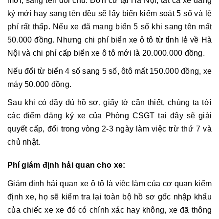
mới, sang tên đổi chủ. Đơn cử tại Hà Nội, tất cả xe đăng
ký mới hay sang tên đều sẽ lấy biển kiểm soát 5 số và lệ
phí rất thấp. Nếu xe đã mang biển 5 số khi sang tên mất
50.000 đồng. Nhưng chi phí biển xe ô tô từ tỉnh lẻ về Hà
Nội và chi phí cấp biển xe ô tô mới là 20.000.000 đồng.
Nếu đổi từ biển 4 số sang 5 số, ôtô mất 150.000 đồng, xe
máy 50.000 đồng.
Sau khi có đầy đủ hồ sơ, giấy tờ cần thiết, chúng ta tới
các điểm đăng ký xe của Phòng CSGT tại đây sẽ giải
quyết cấp, đổi trong vòng 2-3 ngày làm việc trừ thứ 7 và
chủ nhật.
Phí
giám định hải quan cho xe:
Giám định hải quan xe ô tô là việc làm của cơ quan kiểm
định xe, họ sẽ kiểm tra lại toàn bộ hồ sơ gốc nhập khẩu
của chiếc xe xe đó có chính xác hay không, xe đã thông