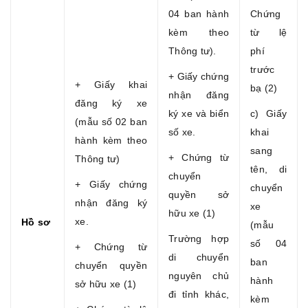
04 ban hành
Chứng
kèm theo
từ lệ
Thông tư).
phí
trước
+ Giấy chứng
+ Giấy khai
bạ (2)
nhận đăng
đăng ký xe
ký xe và biển
c) Giấy
(mẫu số 02 ban
số xe.
khai
hành kèm theo
sang
+ Chứng từ
Thông tư)
tên, di
chuyển
+ Giấy chứng
chuyển
quyền sở
nhận đăng ký
xe
hữu xe (1)
xe.
Hồ sơ
(mẫu
Trường hợp
số 04
+ Chứng từ
di chuyển
ban
chuyển quyền
nguyên chủ
hành
sở hữu xe (1)
đi tỉnh khác,
kèm