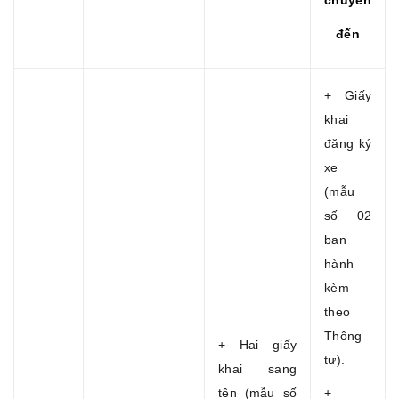
đến
+ Giấy
khai
đăng ký
xe
(mẫu
số 02
ban
hành
kèm
theo
Thông
+ Hai giấy
tư).
khai sang
tên (mẫu số
+