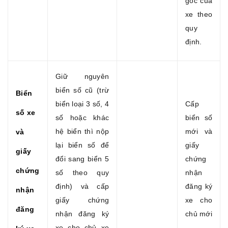
gốc của
xe theo
quy
định.
Giữ nguyên
biển số cũ (trừ
Biển
biển loại 3 số, 4
Cấp
số xe
số hoặc khác
biển số
hệ biển thì nộp
mới và
và
lại biển số để
giấy
giấy
đổi sang biển 5
chứng
chứng
số theo quy
nhận
định) và cấp
đăng ký
nhận
giấy chứng
xe cho
đăng
nhận đăng ký
chủ mới
xe cho chủ xe