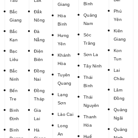
Tàu
Lắk
Bình
Giang
Phú
Bắc
Đắk
Quảng
Hòa
Yên
Giang
Nông
Nam
Bình
Kiên
Bắc
Đà
Sóc
Hưng
Giang
Kạn
Nẵng
Trăng
.
Yên
Kon
Bạc
Điện
Sơn La
....
Khánh
Tun
Liêu
Biên
Hòa
Tây Ninh
.
Lai
Bắc
Đồng
Tuyên
Thái
Châu
Ninh
Nai
Quang
Bình
.
Lâm
Bến
Đồng
Lạng
Thái
Đồng
Tre
Tháp
Sơn
Nguyên
Quảng
Bình
Gia
.
Lào Cai
Thanh
Ngãi
Định
Lai
Hóa
Long
Quảng
Bình
Hà
An
Huế
Ninh