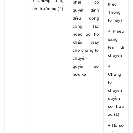
+ Chứng từ lệ
phải có
theo
phí trước bạ (2)
quyết định
Thông
điều động
tư này)
công tác
+ Phiếu
hoặc Sổ hộ
sang
khẩu thay
tên di
cho chứng từ
chuyển
chuyển
quyền sở
+
hữu xe
Chứng
từ
chuyển
quyền
sở hữu
xe (1)
+ Hồ sơ