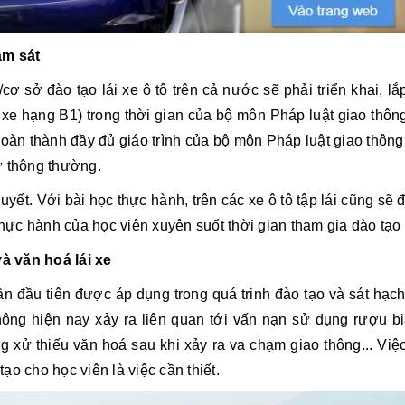
ám sát
m/cơ sở đào tạo lái xe ô tô trên cả nước sẽ phải triển khai,
ái xe hạng B1) trong thời gian của bộ môn Pháp luật giao thô
hoàn thành đầy đủ giáo trình của bộ môn Pháp luật giao thôn
ư thông thường.
thuyết. Với bài học thực hành, trên các xe ô tô tập lái cũng sẽ 
thực hành của học viên xuyên suốt thời gian tham gia đào tạo 
à văn hoá lái xe
n đầu tiên được áp dụng trong quá trinh đào tạo và sát hạch
hông hiện nay xảy ra liên quan tới vấn nạn sử dụng rượu bia
g xử thiếu văn hoá sau khi xảy ra va chạm giao thông... Vi
ạo cho học viên là việc cần thiết.