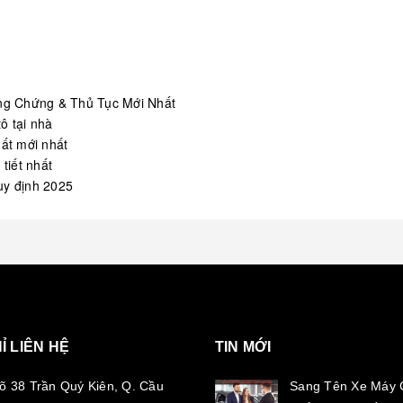
ng Chứng & Thủ Tục Mới Nhất
tô tại nhà
mất mới nhất
tiết nhất
uy định 2025
Ỉ LIÊN HỆ
TIN MỚI
õ 38 Trần Quý Kiên, Q. Cầu
Sang Tên Xe Máy 