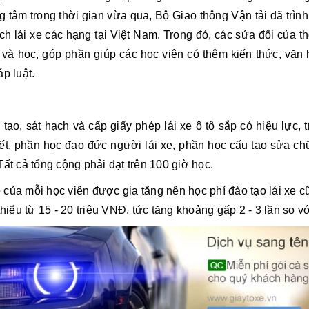
g tâm trong thời gian vừa qua, Bộ Giao thông Vận tải đã trìn
ạch lái xe các hạng tại Việt Nam. Trong đó, các sửa đổi của 
 và học, góp phần giúp các học viên có thêm kiến thức, văn
p luật.
 tạo, sát hạch và cấp giấy phép lái xe ô tô sắp có hiệu lực,
yết, phần học đạo đức người lái xe, phần học cấu tạo sửa c
Tất cả tổng cộng phải đạt trên 100 giờ học.
của mỗi học viên được gia tăng nên học phí đào tạo lái xe cũ
hiểu từ 15 - 20 triệu VNĐ, tức tăng khoảng gấp 2 - 3 lần so vớ