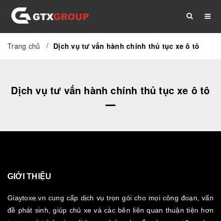
/
Trang chủ
Dịch vụ tư vấn hành chính thủ tục xe ô tô
TRANG CHỦ
GIỚI THIỆU
DỊCH VỤ
Dịch vụ tư vấn hành chính thủ tục xe ô tô
THỦ TỤC
TÀI LIỆU
TIN TỨC
LIÊN HỆ
GIỚI THIỆU
Giaytoxe.vn cung cấp dịch vụ trọn gói cho mọi công đoạn, vấn
đề phát sinh, giúp chủ xe và các bên liên quan thuận tiện hơn