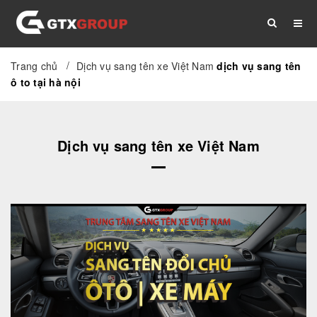
/
Trang chủ
Dịch vụ sang tên xe Việt Nam
dịch vụ sang tên
TRANG CHỦ
GIỚI THIỆU
DỊCH VỤ
ô to tại hà nội
THỦ TỤC
TÀI LIỆU
TIN TỨC
Dịch vụ sang tên xe Việt Nam
LIÊN HỆ