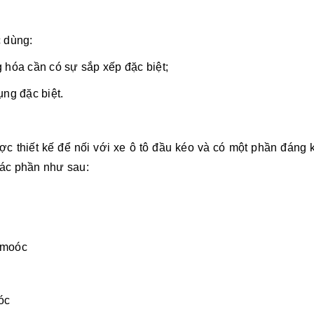
c dùng:
 hóa cần có sự sắp xếp đặc biệt;
ụng đặc biệt.
c thiết kế để nối với xe ô tô đầu kéo và có một phần đáng 
các phần như sau:
ơ moóc
óc