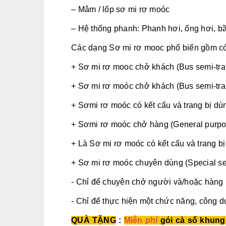
– Mâm / lốp sơ mi rơ moóc
– Hệ thống phanh: Phanh hơi, ống hơi, b
Các dạng Sơ mi rơ mooc phổ biến gồm có
+ Sơ mi rơ mooc chở khách (Bus semi-trai
+ Sơ mi rơ moóc chở khách (Bus semi-trai
+ Sơmi rơ moóc có kết cấu và trang bị dù
+ Sơmi rơ moóc chở hàng (General purpose
+ Là Sơ mi rơ moóc có kết cấu và trang b
+ Sơ mi rơ moóc chuyên dùng (Special sem
- Chỉ để chuyên chở người và/hoặc hàng 
- Chỉ để thực hiện một chức năng, công d
QUÀ TẶNG
:
Miễn phí
gói cà số khung,