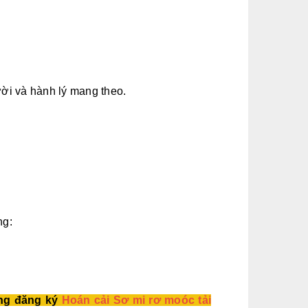
ười và hành lý mang theo.
ng:
ng đăng ký
Hoán cải Sơ mi rơ moóc tải