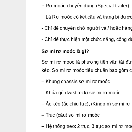
+ Rơ moóc chuyên dung (Special trailer)
+ Là Rơ moóc có kết cấu và trang bị đượ
- Chỉ để chuyên chở người và / hoặc hàng
- Chỉ để thực hiện một chức năng, công d
Sơ mi rơ moóc là gì?
Sơ mi rơ mooc là phương tiện vận tải đượ
kéo. Sơ mi rơ moóc tiêu chuẩn bao gồm 
– Khung chassis sơ mi rơ moóc
– Khóa gù (twist lock) sơ mi rơ moóc
– Ắc kéo (ắc chịu lực), (Kingpin) sơ mi r
– Trục (cầu) sơ mi rơ moóc
– Hệ thống treo: 2 trục, 3 trục sơ mi rơ mo