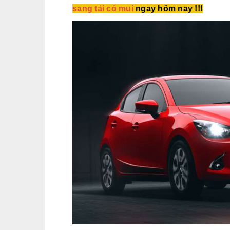
sang tải có mui
ngay hôm nay !!!