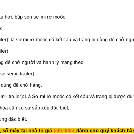
ầu hơi, búp sen sơ mi rơ moóc
:
ler): là sơ mi rơ mooc có kết cấu và trang bị dùng để chở ng
ler)
ng để chở người và hành lý mang theo.
 semi- trailer)
ị dùng để chở hàng.
i- trailer): Là Sơ mi rơ moóc có kết cấu và trang bị được dù
hóa cần có sự sắp xếp đặc biệt;
ụng đặc biệt.
 số máy tại nhà trị giá
500.000đ
dành cho quý khách hà