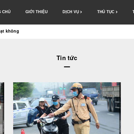
 CHỦ
GIỚI THIỆU
DỊCH VỤ
THỦ TỤC
hạt không
Tin tức