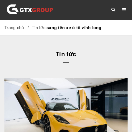
/
Trang chủ
Tin tức
sang tên xe ô tô vĩnh long
TRANG CHỦ
GIỚI THIỆU
DỊCH VỤ
Tin tức
THỦ TỤC
TÀI LIỆU
TIN TỨC
LIÊN HỆ