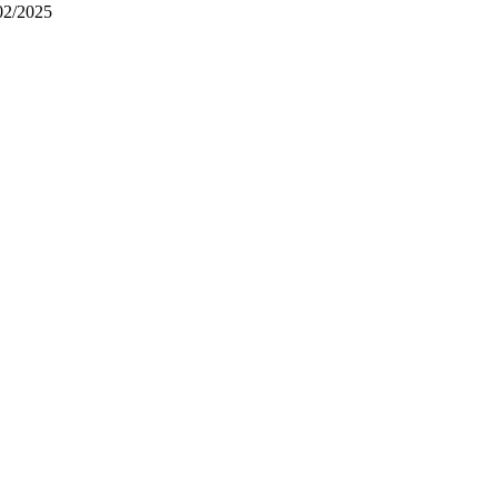
02/2025
M
|
Cung cấp bởi
Giaytoxe.vn