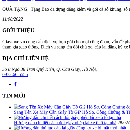
QUÀ TẶNG : Tặng Bao da đựng đăng kiểm và gói cà số khung, số má
11/08/2022
GIỚI THIỆU
Giaytoxe.vn cung cấp dịch vụ trọn gói cho mọi công đoạn, vấn đề phá
tham gia giao thông. Dịch vụ sang tên đổi chủ xe, cấp lại đăng ký xe b
ĐỊA CHỈ LIÊN HỆ
Số 8 Ngõ 38 Trần Quý Kiên, Q. Cầu Giấy, Hà Nội,
0972.66.5555
TIN MỚI
Sang Tên Xe Máy Cần Giấy Tờ Gì? Hồ Sơ, Công Chứng & T
Hướng dẫn chi tiết cách đổi giấy phép lái xe ô tô tại nhà
28/02