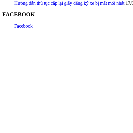
Hướng dẫn thủ tục cấp lại giấy đăng ký xe bị mất mới nhất
17/
FACEBOOK
Facebook
© Bản quyền thuộc về TRUNG TÂM SANG TÊN XE VIỆT NA
Thêm vào giỏ hàng thành công
Số lượng:
Tổng tiền:
Tiếp tục mua hàng
Kiểm tra giỏ hàng
x
Sản phẩm đã thêm vào giỏ hàng !