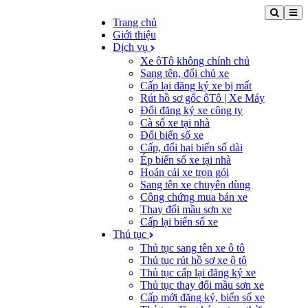
Trang chủ
Giới thiệu
Dịch vụ
Xe ôTô không chính chủ
Sang tên, đổi chủ xe
Cấp lại đăng ký xe bị mất
Rút hồ sơ gốc ôTô | Xe Máy
Đổi đăng ký xe công ty
Cà số xe tại nhà
Đổi biển số xe
Cấp, đổi hai biển số dài
Ép biển số xe tại nhà
Hoán cải xe trọn gói
Sang tên xe chuyên dùng
Công chứng mua bán xe
Thay đổi mầu sơn xe
Cấp lại biển số xe
Thủ tục
Thủ tục sang tên xe ô tô
Thủ tục rút hồ sơ xe ô tô
Thủ tục cấp lại đăng ký xe
Thủ tục thay đổi mầu sơn xe
Cấp mới đăng ký, biển số xe