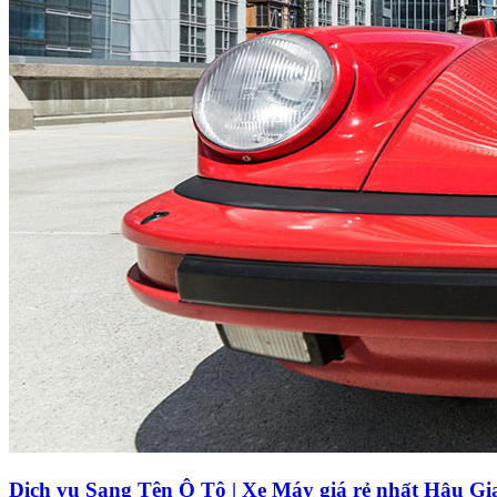
Dịch vụ Sang Tên Ô Tô | Xe Máy giá rẻ nhất Hậu Gi