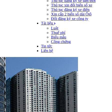
Thủ tục đăng ký xe tạm thời
Thủ tục xin đổi biển số xe
Thủ tục đăng ký xe điện
Xin cấp 2 biển số dài Ôtô
Đổi đăng ký xe công ty
Tài liệu
Luật
Thuế phí
Biểu mẫu
Công chứng
Tin tức
Liên hệ