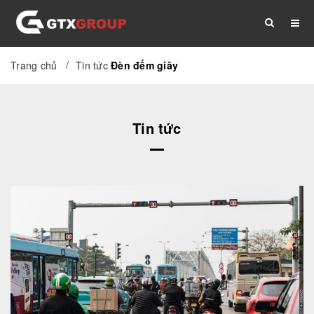
/
Trang chủ
Tin tức
Đèn đếm giây
TRANG CHỦ
GIỚI THIỆU
DỊCH VỤ
Tin tức
THỦ TỤC
TÀI LIỆU
TIN TỨC
LIÊN HỆ