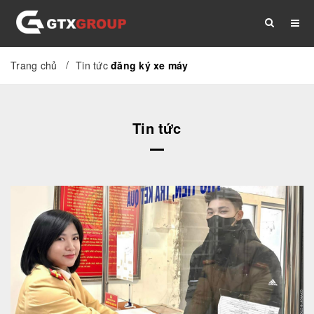
/
Trang chủ
Tin tức
đăng ký xe máy
TRANG CHỦ
GIỚI THIỆU
DỊCH VỤ
Tin tức
THỦ TỤC
TÀI LIỆU
TIN TỨC
LIÊN HỆ