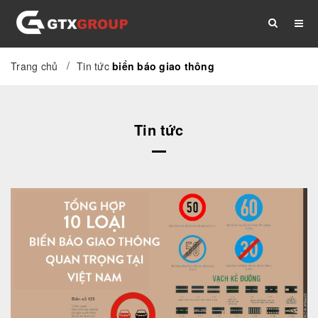
/
Trang chủ
Tin tức
biển báo giao thông
TRANG CHỦ
GIỚI THIỆU
DỊCH VỤ
Tin tức
THỦ TỤC
TÀI LIỆU
TIN TỨC
LIÊN HỆ