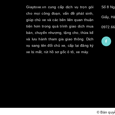
Giaytoxe.vn cung cấp dịch vụ trọn gói
Số 8 Ng
cho mọi công đoạn, vấn đề phát sinh,
Giấy, Hà
giúp chủ xe và các bên liên quan thuận
tiện hơn trong quá trình giao dịch mua
0972.66
bán, chuyển nhượng, tặng cho, thừa kế
và lưu hành tham gia giao thông. Dịch
vụ sang tên đổi chủ xe, cấp lại đăng ký
xe bị mất, rút hồ sơ gốc ô tô, xe máy.
© Bản qu