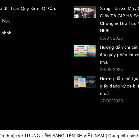
õ 38 Trần Quý Kiên, Q. Cầu
Sang Tên Xe Máy 
Giấy Tờ Gì? Hồ Sơ
 Nội,
Chứng & Thủ Tục 
Nhất
.5555
06/07/2026
Hướng dẫn chi tiết
đổi giấy phép lái xe
nhà
28/02/2025
Hướng dẫn thủ tục 
giấy đăng ký xe bị
nhất
17/02/2025
yền thuộc về TRUNG TÂM SANG TÊN XE VIỆT NAM
|
Cung cấp bởi