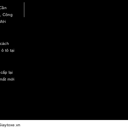
Cần
Facebook
, Công
Mới
 cách
 ô tô tại
cấp lại
 mất mới
Giaytoxe.vn