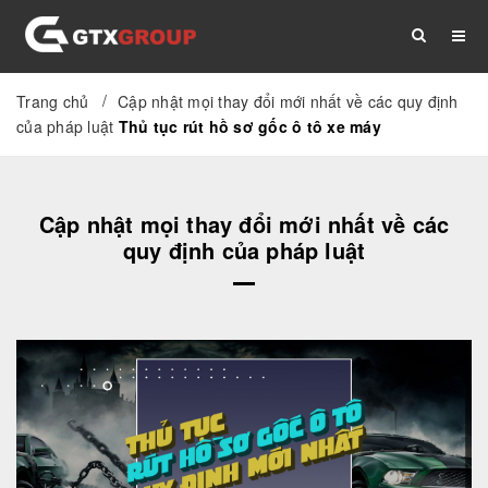
/
Trang chủ
Cập nhật mọi thay đổi mới nhất về các quy định
TRANG CHỦ
GIỚI THIỆU
DỊCH VỤ
của pháp luật
Thủ tục rút hồ sơ gốc ô tô xe máy
THỦ TỤC
TÀI LIỆU
TIN TỨC
Cập nhật mọi thay đổi mới nhất về các
quy định của pháp luật
LIÊN HỆ