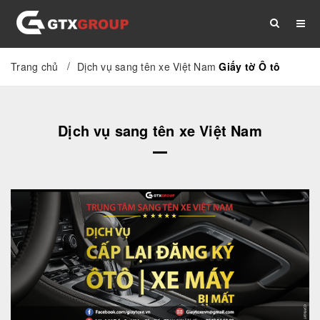
/
Trang chủ
Dịch vụ sang tên xe Việt Nam
Giấy tờ Ô tô
TRANG CHỦ
GIỚI THIỆU
DỊCH VỤ
Dịch vụ sang tên xe Việt Nam
THỦ TỤC
TÀI LIỆU
TIN TỨC
LIÊN HỆ